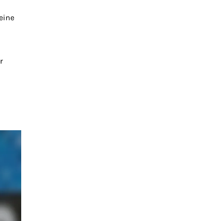
eine
r