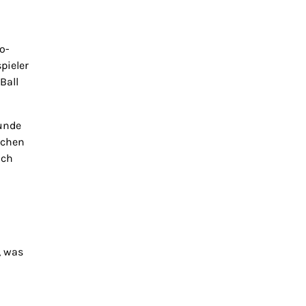
o-
pieler
Ball
kunde
ichen
ich
, was