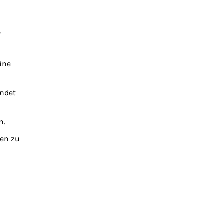
e
ine
endet
n.
nen zu