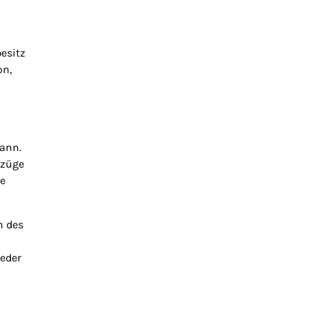
esitz
on,
kann.
lzüge
ie
n des
jeder