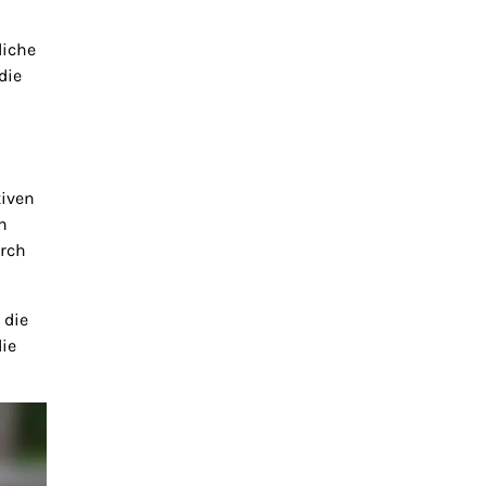
liche
die
tiven
n
urch
 die
die