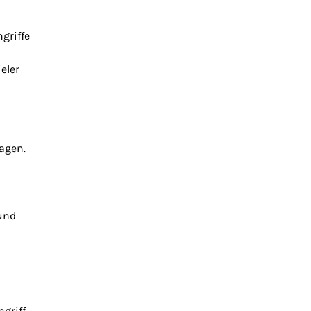
griffe
eler
agen.
 und
griff