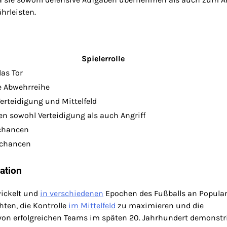
hrleisten.
Spielerrolle
das Tor
e Abwehrreihe
erteidigung und Mittelfeld
en sowohl Verteidigung als auch Angriff
rchancen
rchancen
ation
wickelt und
in verschiedenen
Epochen des Fußballs an Popular
ten, die Kontrolle
im Mittelfeld
zu maximieren und die
e von erfolgreichen Teams im späten 20. Jahrhundert demonstri